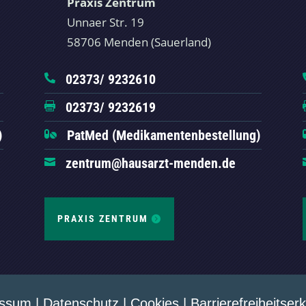
Praxis Zentrum
Unnaer Str. 19
58706 Menden (Sauerland)
02373/ 9232610

02373/ 9232619

)
PatMed (Medikamentenbestellung)

zentrum@hausarzt-menden.de

PRAXIS ZENTRUM
essum
|
Datenschutz
|
Cookies
|
Barrierefreiheitser