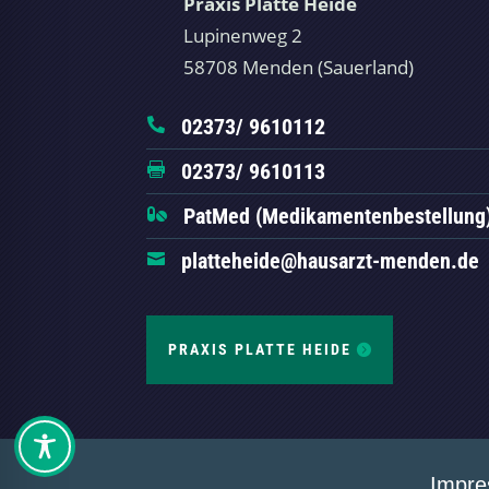
Praxis Platte Heide
Lupinenweg 2
58708 Menden (Sauerland)
02373/ 9610112

02373/ 9610113

PatMed (Medikamentenbestellung

platteheide@hausarzt-menden.de

PRAXIS PLATTE HEIDE
Impr