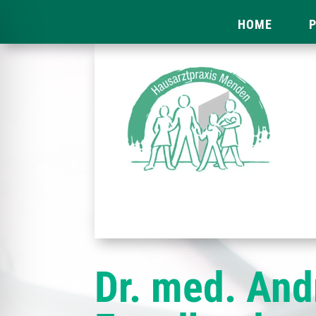
HOME
P
Dr. med. And