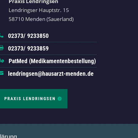
Praxis Lendringsen
Lendringser Hauptstr. 15
58710 Menden (Sauerland)
02373/ 9233850

02373/ 9233859

PatMed (Medikamentenbestellung)

lendringsen@hausarzt-menden.de

PRAXIS LENDRINGSEN
klärung