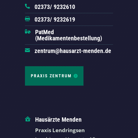
02373/ 9232610

02373/ 9232619

PatMed

(Medikamentenbestellung)
zentrum@hausarzt-menden.de

PRAXIS ZENTRUM
Hausärzte Menden

Praxis Lendringsen