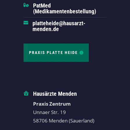
PatMed

(Medikamentenbestellung)
platteheide@hausarzt-

menden.de
PRAXIS PLATTE HEIDE
Hausärzte Menden

Praxis Zentrum
Unnaer Str. 19
58706 Menden (Sauerland)