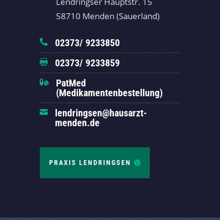
Lendringser Hauptstr. 15
58710 Menden (Sauerland)
02373/ 9233850

02373/ 9233859

PatMed

(Medikamentenbestellung)
lendringsen@hausarzt-

menden.de
PRAXIS LENDRINGSEN