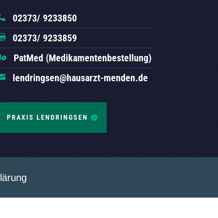
02373/ 9233850

02373/ 9233859

PatMed (Medikamentenbestellung)

lendringsen@hausarzt-menden.de

PRAXIS LENDRINGSEN
klärung