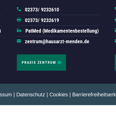
02373/ 9232610

02373/ 9232619

)
PatMed (Medikamentenbestellung)

zentrum@hausarzt-menden.de

PRAXIS ZENTRUM
essum
|
Datenschutz
|
Cookies
|
Barrierefreiheitser