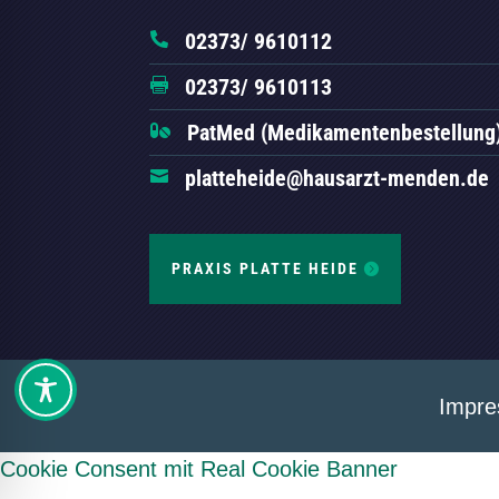
02373/ 9610112

02373/ 9610113

PatMed (Medikamentenbestellung

platteheide@hausarzt-menden.de

PRAXIS PLATTE HEIDE
Impr
Cookie Consent mit Real Cookie Banner