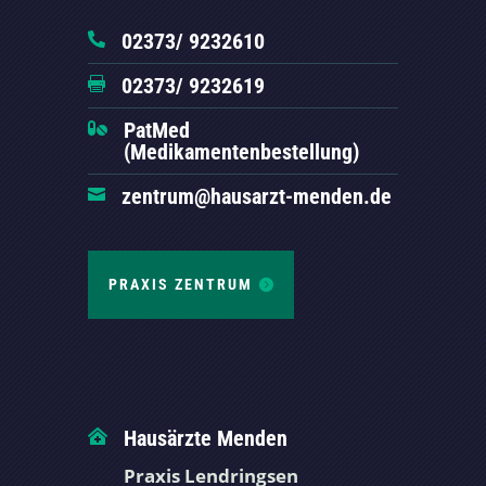
02373/ 9232610

02373/ 9232619

PatMed

(Medikamentenbestellung)
zentrum@hausarzt-menden.de

PRAXIS ZENTRUM
Hausärzte Menden

Praxis Lendringsen