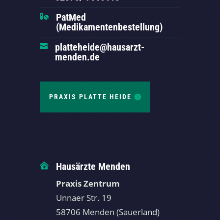
PatMed

(Medikamentenbestellung)
platteheide@hausarzt-

menden.de
PRAXIS PLATTE HEIDE
Hausärzte Menden

Praxis Zentrum
Unnaer Str. 19
58706 Menden (Sauerland)