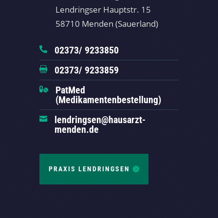
Lendringser Hauptstr. 15
58710 Menden (Sauerland)
02373/ 9233850

02373/ 9233859

PatMed

(Medikamentenbestellung)
lendringsen@hausarzt-

menden.de
PRAXIS LENDRINGSEN