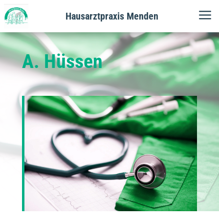
a
Hausarztpraxis Menden
A. Hüssen