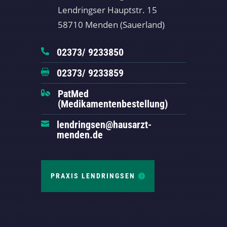
Lendringser Hauptstr. 15
58710 Menden (Sauerland)
02373/ 9233850

02373/ 9233859

PatMed

(Medikamentenbestellung)
lendringsen@hausarzt-

menden.de
PRAXIS LENDRINGSEN