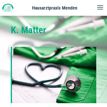
a
Hausarztpraxis Menden
K. Matter