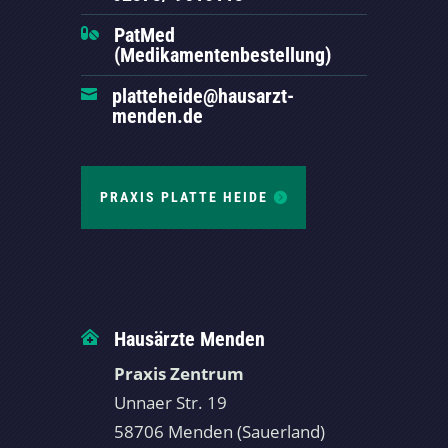
PatMed

(Medikamentenbestellung)
platteheide@hausarzt-

menden.de
PRAXIS PLATTE HEIDE
Hausärzte Menden

Praxis Zentrum
Unnaer Str. 19
58706 Menden (Sauerland)