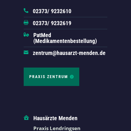
02373/ 9232610

02373/ 9232619

PatMed

(Medikamentenbestellung)
zentrum@hausarzt-menden.de

PRAXIS ZENTRUM
Hausärzte Menden

Praxis Lendringsen